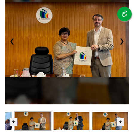
❮
❯
🡸
🡺