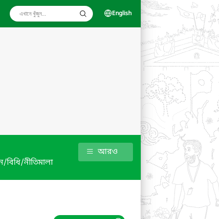
English
আরও
/বিধি/নীতিমালা