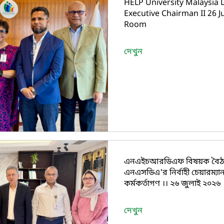
HELP University Malaysia
Executive Chairman II 26 
Room
দেখুন
এনএইচআরডিএফ বিষয়ক বৈঠক শেষে
এনএসডিএ'র নির্বাহী চেয়ারম্
কর্মকর্তাগণ ।। ২৬ জুলাই ২০২৬
দেখুন