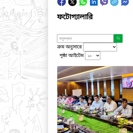
ফটোগ্যালারি
ক্রম অনুসারে
পৃষ্ঠা আইটেম